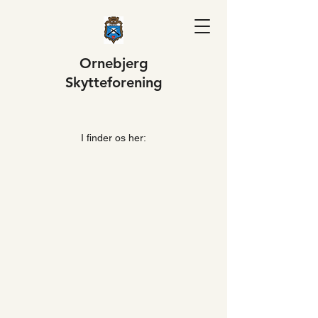
Ornebjerg
S
kytteforening
I finder os her: