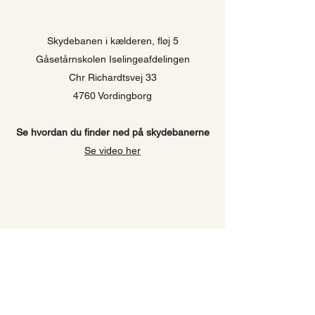
Skydebanen i kælderen, fløj 5
Gåsetårnskolen Iselingeafdelingen
Chr Richardtsvej 33
4760 Vordingborg
Se hvordan du finder ned på skydebanerne
Se video her
Ornebjerg S
kytteforening
Skydebanen i kælderen, fløj 5
Gåsetårnskolen Iselingeafdelingen
Chr Richardtsvej 33